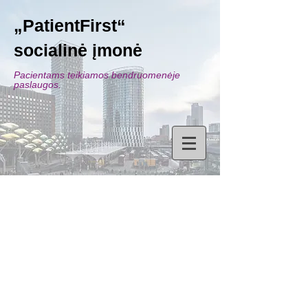
„PatientFirst“
socialinė įmonė
Pacientams teikiamos bendruomenėje
paslaugos.