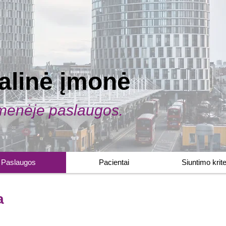
ialinė įmonė
menėje paslaugos.
Paslaugos
Pacientai
Siuntimo kriter
a