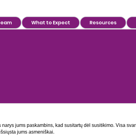
 Team
What to Expect
Resources
arys jums paskambins, kad susitartų dėl susitikimo. Visa svarb
išsiųsta jums asmeniškai.