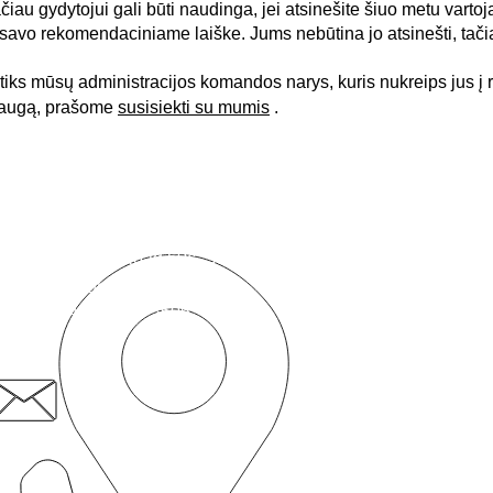
tačiau gydytojui gali būti naudinga, jei atsinešite šiuo metu varto
i savo rekomendaciniame laiške. Jums nebūtina jo atsinešti, tačia
sitiks mūsų administracijos komandos narys, kuris nukreips jus į 
slaugą, prašome
susisiekti su mumis
.
Susisiekite
„Pacientas pirmiausia“ socialinė įmonė
Romford Road 50c,
Stratfordas,
Londonas, E15 4BZ
patient.first@nhs.net
+44 20 8519 3606