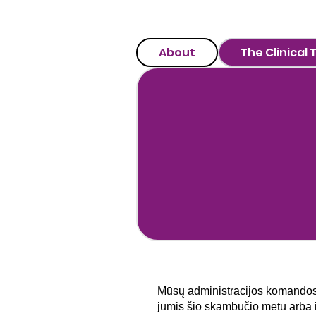
About
The Clinical
Mūsų administracijos komandos n
jumis šio skambučio metu arba 