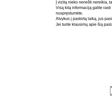
Į vizitą nieko nenešti nereikia, 
Visą kitą informaciją galite rast
nuspręstumėte.
Atvykus į paskirtą laiką, jus pa
Jei turite klausimų apie šią pa
Darbo laikas
Mon: 9 am - 17:00 pm
Tues: 9 am - 17:00 pm
Wed: 9 am - 17:00 pm
Thurs: 9 am - 17:00 pm
Fri: 9 am - 17:00 pm