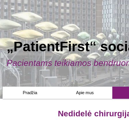
„PatientFirst“ soc
Pacientams teikiamos bendruo
Pradžia
Apie mus
Nedidelė chirurgij