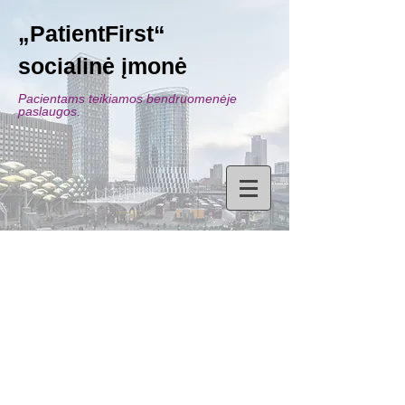
„PatientFirst“
socialinė įmonė
Pacientams teikiamos bendruomenėje
paslaugos.