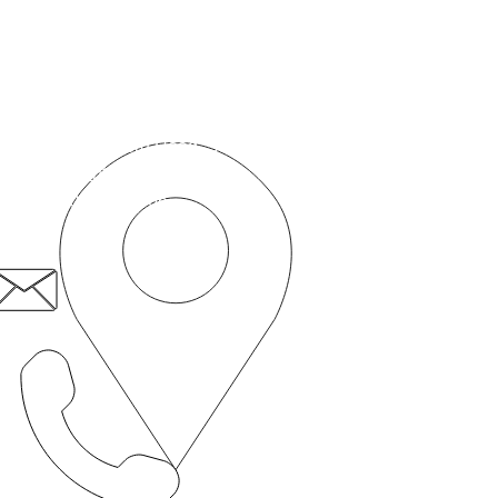
Contactați-ne
Întreprindere socială Pacientul pe primul loc
50c Romford Road,
Stratford,
Londra, E15 4BZ
pacient.first@nhs.net
020 8519 3606