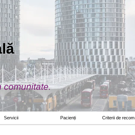
ală
în comunitate.
Servicii
Pacienți
Criterii de reco