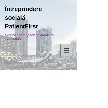
Întreprindere
socială
PatientFirst
Servicii pentru pacienți oferite în
comunitate.