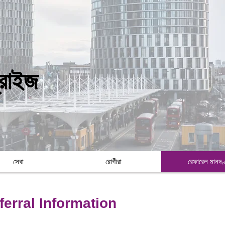
প্রাইজ
সেবা
রোগীরা
রেফারেল মানদণ
erral Information