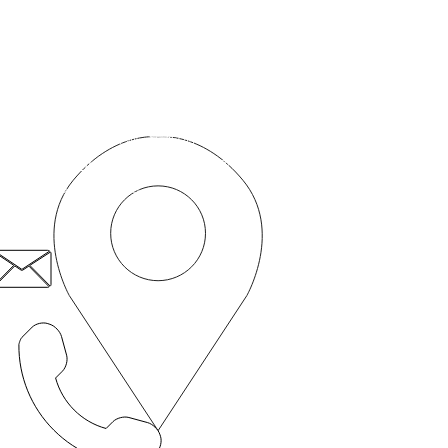
োগাযোগ করুন
পেশেন্ট ফার্স্ট সোশ্যাল এন্টারপ্রাইজ
৫০সি রমফোর্ড রোড,
স্ট্রাটফোর্ড,
লন্ডন, E15 4BZ
patient.first@nhs.net সম্পর্কে
০২০ ৮৫১৯ ৩৬০৬