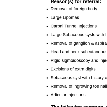
Reason(s) for referral:
Removal of foreign body
Large Lipomas
Carpal Tunnel Injections
Large Sebaceous cysts with hi
Removal of ganglion & aspirat
Head and neck subcutaneous
Rigid sigmoidoscopy and injec
Excisions of extra digits
Sebaceous cyst with history o
Removal of ingrowing toe nail
Articular injections