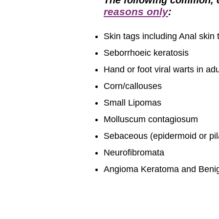
The following common, cl
reasons only
:
Skin tags including Anal skin 
Seborrhoeic keratosis
Hand or foot viral warts in a
Corn/callouses
Small Lipomas
Molluscum contagiosum
Sebaceous (epidermoid or pil
Neurofibromata
Angioma Keratoma and Beni