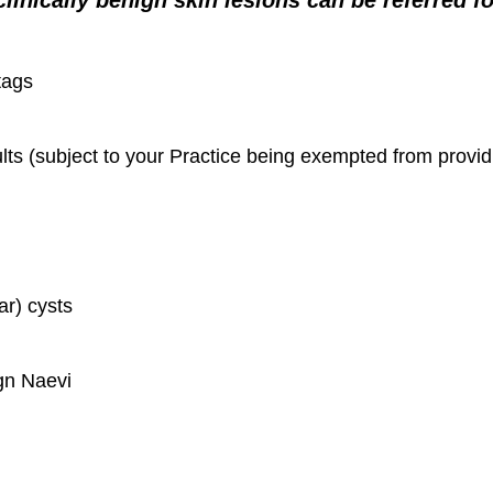
inically benign skin lesions can be referred fo
tags
dults (subject to your Practice being exempted from provi
ar) cysts
gn Naevi