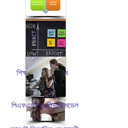
শিক্ষাগত অংশীদারিত্ব
পিএফএসই ডেলিভারি মডেল