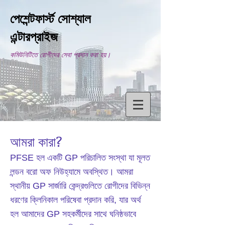
পেশেন্টফার্স্ট সোশ্যাল
এন্টারপ্রাইজ
কমিউনিটিতে রোগীদের সেবা প্রদান করা হয়।
আমরা কারা?
PFSE হল একটি GP পরিচালিত সংস্থা যা মূলত
লন্ডন বরো অফ নিউহ্যামে অবস্থিত। আমরা
স্থানীয় GP সার্জারি কেন্দ্রগুলিতে রোগীদের বিভিন্ন
ধরণের ক্লিনিকাল পরিষেবা প্রদান করি, যার অর্থ
হল আমাদের GP সহকর্মীদের সাথে ঘনিষ্ঠভাবে