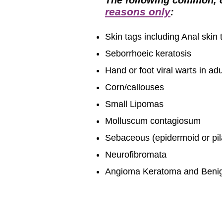
The following common, cl
reasons only
:
Skin tags including Anal skin 
Seborrhoeic keratosis
Hand or foot viral warts in a
Corn/callouses
Small Lipomas
Molluscum contagiosum
Sebaceous (epidermoid or pil
Neurofibromata
Angioma Keratoma and Beni