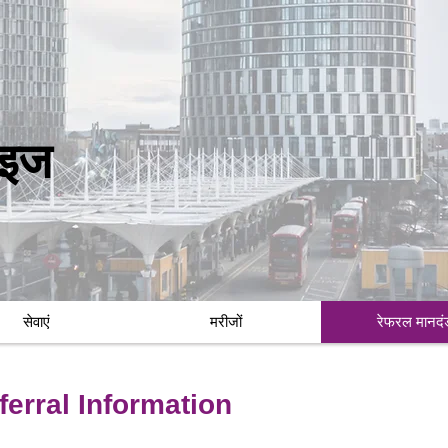
राइज
सेवाएं
मरीजों
रेफरल मानदं
erral Information