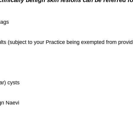
inically benign skin lesions can be referred fo
tags
dults (subject to your Practice being exempted from provi
ar) cysts
gn Naevi