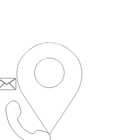
ंपर्क में रहो
रोगी प्रथम सामाजिक उद्यम
50c रोमफोर्ड रोड,
स्ट्रैटफ़ोर्ड,
लंदन, E15 4BZ
patient.first@nhs.net
020 8519 3606