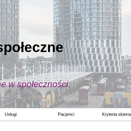
społeczne
ne w społeczności.
Usługi
Pacjenci
Kryteria skier