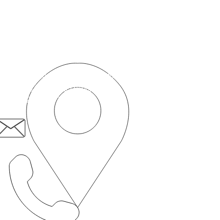
Skontaktuj się z nami
Przedsiębiorstwo społeczne „Pacjent na pierwszym
miejscu”
50c Romford Road,
Stratford,
Londyn, E15 4BZ
pacjent.pierwszy@nhs.net
020 8519 3606