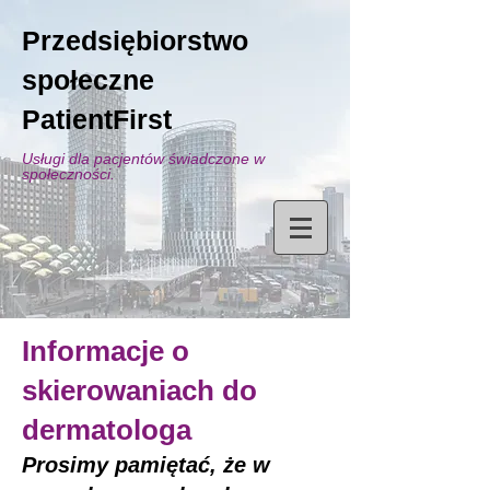
Przedsiębiorstwo
społeczne
PatientFirst
Usługi dla pacjentów świadczone w
społeczności.
Informacje o
skierowaniach do
dermatologa
Prosimy pamiętać, że w