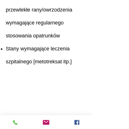
przewlekłe rany/owrzodzenia
wymagające regularnego
stosowania opatrunków
Stany wymagające leczenia
szpitalnego [metotreksat itp.]
Godziny otwarcia
Poniedziałek: 9:00 - 17:00
Wtorek: 9:00 - 17:00
Środa: 9:00 - 17:00
Czwartek: 9:00 - 17:00
Pt: 9:00 - 17:00
Skontaktuj się z nami
Przedsiębiorstwo społeczne „Pacjent