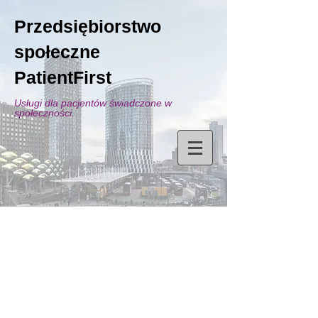
Przedsiębiorstwo
społeczne
PatientFirst
Usługi dla pacjentów świadczone w
społeczności.